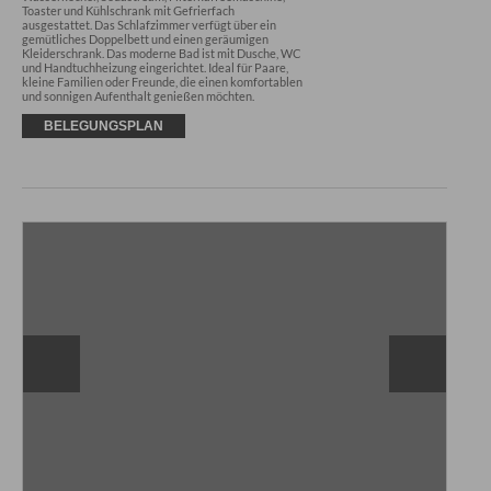
Toaster und Kühlschrank mit Gefrierfach 
ausgestattet. Das Schlafzimmer verfügt über ein 
gemütliches Doppelbett und einen geräumigen 
Kleiderschrank. Das moderne Bad ist mit Dusche, WC 
und Handtuchheizung eingerichtet. Ideal für Paare, 
kleine Familien oder Freunde, die einen komfortablen 
und sonnigen Aufenthalt genießen möchten.
BELEGUNGSPLAN