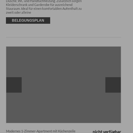
Dusche, WC und Handtuchheizung. Zusätzlich sorgen 
Kleiderschrank und Garderobe für ausreichend 
Stauraum. Ideal für einen komfortablen Aufenthalt zu 
zweit oder alleine
BELEGUNGSPLAN
Modernes 1-Zimmer-Apartment mit Küchenzeile
nicht verfügbar