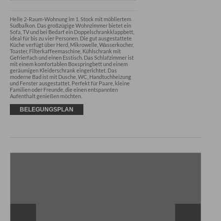
Helle 2-Raum-Wohnung im 1. Stock mit möbliertem 
Südbalkon. Das großzügige Wohnzimmer bietet ein 
Sofa, TV und bei Bedarf ein Doppelschrankklappbett, 
ideal für bis zu vier Personen. Die gut ausgestattete 
Küche verfügt über Herd, Mikrowelle, Wasserkocher, 
Toaster, Filterkaffeemaschine, Kühlschrank mit 
Gefrierfach und einen Esstisch. Das Schlafzimmer ist 
mit einem komfortablen Boxspringbett und einem 
geräumigen Kleiderschrank eingerichtet. Das 
moderne Bad ist mit Dusche, WC, Handtuchheizung 
und Fenster ausgestattet. Perfekt für Paare, kleine 
Familien oder Freunde, die einen entspannten 
Aufenthalt genießen möchten.
BELEGUNGSPLAN