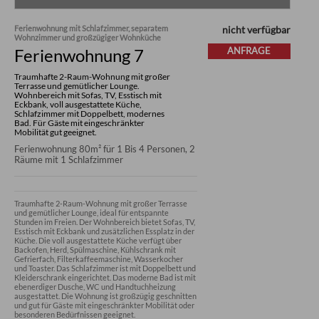
Ferienwohnung mit Schlafzimmer, separatem
nicht verfügbar
Wohnzimmer und großzügiger Wohnküche
Ferienwohnung 7
ANFRAGE
Traumhafte 2-Raum-Wohnung mit großer
Terrasse und gemütlicher Lounge.
Wohnbereich mit Sofas, TV, Esstisch mit
Eckbank, voll ausgestattete Küche,
Schlafzimmer mit Doppelbett, modernes
Bad. Für Gäste mit eingeschränkter
Mobilität gut geeignet.
Ferienwohnung 80m² für 1 Bis 4 Personen, 2
Räume mit 1 Schlafzimmer
Traumhafte 2-Raum-Wohnung mit großer Terrasse 
und gemütlicher Lounge, ideal für entspannte 
Stunden im Freien. Der Wohnbereich bietet Sofas, TV, 
Esstisch mit Eckbank und zusätzlichen Essplatz in der 
Küche. Die voll ausgestattete Küche verfügt über 
Backofen, Herd, Spülmaschine, Kühlschrank mit 
Gefrierfach, Filterkaffeemaschine, Wasserkocher 
und Toaster. Das Schlafzimmer ist mit Doppelbett und 
Kleiderschrank eingerichtet. Das moderne Bad ist mit 
ebenerdiger Dusche, WC und Handtuchheizung 
ausgestattet. Die Wohnung ist großzügig geschnitten 
und gut für Gäste mit eingeschränkter Mobilität oder 
besonderen Bedürfnissen geeignet.