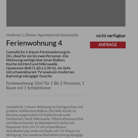
Modernes 1-Zimmer-Apartment mit Küchenzeile
nicht verfügbar
Ferienwohnung 4
ANFRAGE
Gemütliche 1-Raum-Ferienwohnung im
DG, ideal für ein bis zwei Personen. Die
Wohnung verfügt über einen Balkon,
Küche mit Herd und Mikrowelle,
Queensize-Bett (1,60 x 2,00 m), ein Sofa
mit schwenkbarem TV sowie ein modernes
Bad mit großzügiger Dusche.
Ferienwohnung 30m² für 1 Bis 2 Personen, 1
Raum mit 1 Schlafzimmer
Gemütliche 1-Raum-Wohnung im Dachgeschoss mit 
großem, möbliertem Balkon. Die helle Küche ist 
bestens ausgestattet mit Kühlschrank samt 
Gefrierfach, Herd, Mikrowelle, Filterkaffeemaschine 
und Wasserkocher. Im Wohnbereich stehen ein 
bequemes Sofa, ein TV mit schwenkbarer 
Wandhalterung sowie ein Radio mit CD-Player zur 
Verfügung. Das moderne Bad bietet eine großzügige 