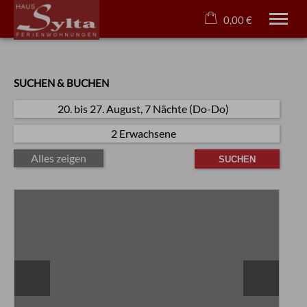
0,00 €
×
Ferienwohnungen
Warenkorb ist leer
Urlaubsregion Allgäu
SUCHEN & BUCHEN
Wohlfühl Extras
Urlaub mit Hund
20. bis 27. August, 7 Nächte (Do-Do)
Online Buchung
2 Erwachsene
Kontakt
Alles zeigen