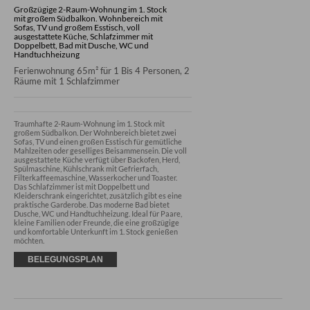
Großzügige 2-Raum-Wohnung im 1. Stock
mit großem Südbalkon. Wohnbereich mit
Sofas, TV und großem Esstisch, voll
ausgestattete Küche, Schlafzimmer mit
Doppelbett, Bad mit Dusche, WC und
Handtuchheizung
Ferienwohnung 65m² für 1 Bis 4 Personen, 2
Räume mit 1 Schlafzimmer
Traumhafte 2-Raum-Wohnung im 1. Stock mit 
großem Südbalkon. Der Wohnbereich bietet zwei 
Sofas, TV und einen großen Esstisch für gemütliche 
Mahlzeiten oder geselliges Beisammensein. Die voll 
ausgestattete Küche verfügt über Backofen, Herd, 
Spülmaschine, Kühlschrank mit Gefrierfach, 
Filterkaffeemaschine, Wasserkocher und Toaster. 
Das Schlafzimmer ist mit Doppelbett und 
Kleiderschrank eingerichtet, zusätzlich gibt es eine 
praktische Garderobe. Das moderne Bad bietet 
Dusche, WC und Handtuchheizung. Ideal für Paare, 
kleine Familien oder Freunde, die eine großzügige 
und komfortable Unterkunft im 1. Stock genießen 
möchten.
BELEGUNGSPLAN