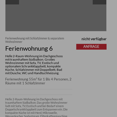
Ferienwohnung mit Schlafzimmer & separatem
nicht verfügbar
Wohnzimmer
Ferienwohnung 6
ANFRAGE
Helle 2-Raum-Wohnung im Dachgeschoss
mit traumhaftem Südbalkon. Großes
Wohnzimmer mit Sofa, TV, Esstisch und
optionalem Schrankklappbett, kompakte
Küche, Schlafzimmer mit Doppelbett, Bad
mit Dusche, WC und Handtuchheizung.
Ferienwohnung 55m² für 1 Bis 4 Personen, 2
Räume mit 1 Schlafzimmer
Helle 2-Raum-Wohnung im Dachgeschoss mit 
traumhaftem Südbalkon. Das große Wohnzimmer 
lädt mit Sofa, TV, Esstisch und bei Bedarf einem 
Doppelschrankklappbett zum Entspannen ein. Die 
kompakte Küche ist mit Herd, Mikrowelle, 
Wasserkocher, Sodastream, Filterkaffeemaschine, 