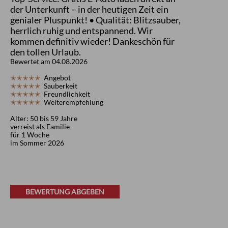
der Unterkunft – in der heutigen Zeit ein
genialer Pluspunkt! • Qualität: Blitzsauber,
herrlich ruhig und entspannend. Wir
kommen definitiv wieder! Dankeschön für
den tollen Urlaub.
Bewertet am 04.08.2026
✭✭✭✭✭
Angebot
✭✭✭✭✭
Sauberkeit
✭✭✭✭✭
Freundlichkeit
✭✭✭✭✭
Weiterempfehlung
Alter: 50 bis 59 Jahre
verreist als Familie
für 1 Woche
im Sommer 2026
BEWERTUNG ABGEBEN