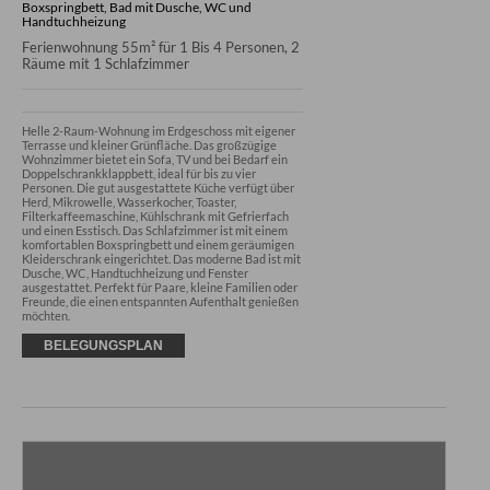
Boxspringbett, Bad mit Dusche, WC und
Handtuchheizung
Ferienwohnung 55m² für 1 Bis 4 Personen, 2
Räume mit 1 Schlafzimmer
Helle 2-Raum-Wohnung im Erdgeschoss mit eigener 
Terrasse und kleiner Grünfläche. Das großzügige 
Wohnzimmer bietet ein Sofa, TV und bei Bedarf ein 
Doppelschrankklappbett, ideal für bis zu vier 
Personen. Die gut ausgestattete Küche verfügt über 
Herd, Mikrowelle, Wasserkocher, Toaster, 
Filterkaffeemaschine, Kühlschrank mit Gefrierfach 
und einen Esstisch. Das Schlafzimmer ist mit einem 
komfortablen Boxspringbett und einem geräumigen 
Kleiderschrank eingerichtet. Das moderne Bad ist mit 
Dusche, WC, Handtuchheizung und Fenster 
ausgestattet. Perfekt für Paare, kleine Familien oder 
Freunde, die einen entspannten Aufenthalt genießen 
möchten.
BELEGUNGSPLAN